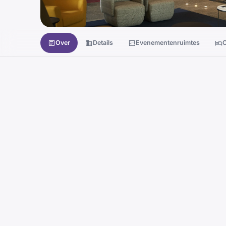
Over
Details
Evenementenruimtes
O