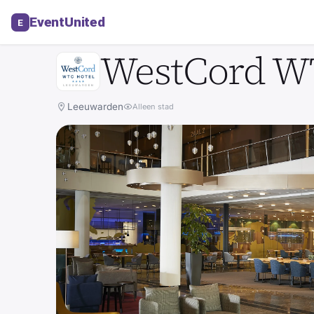
Locatie in Leeuwarden
EventUnited
E
HOTEL
WestCord W
Leeuwarden
Alleen stad