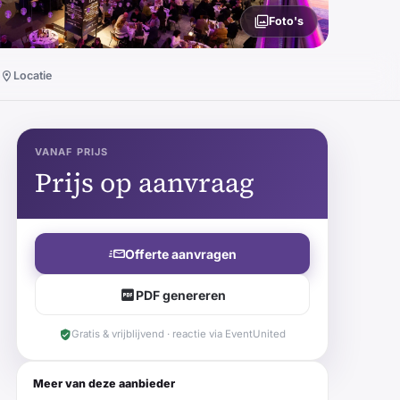
Foto's
Locatie
VANAF PRIJS
Prijs op aanvraag
Offerte aanvragen
PDF genereren
Gratis & vrijblijvend · reactie via EventUnited
Meer van deze aanbieder