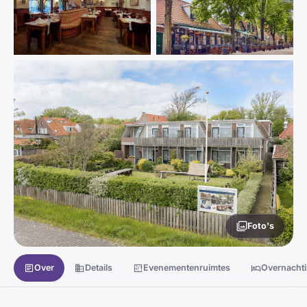
Foto's
Over
Details
Evenementenruimtes
Overnacht