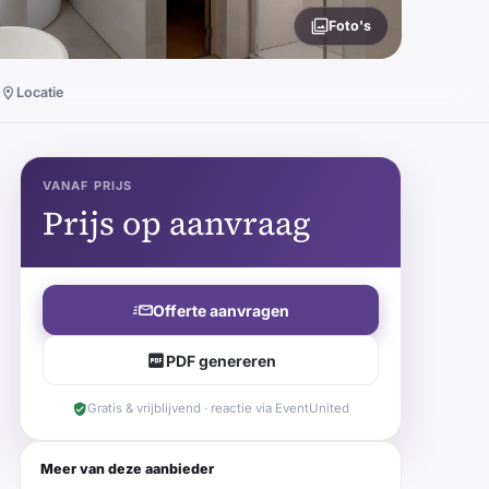
Foto's
Locatie
VANAF PRIJS
Prijs op aanvraag
Offerte aanvragen
PDF genereren
Gratis & vrijblijvend · reactie via EventUnited
Meer van deze aanbieder