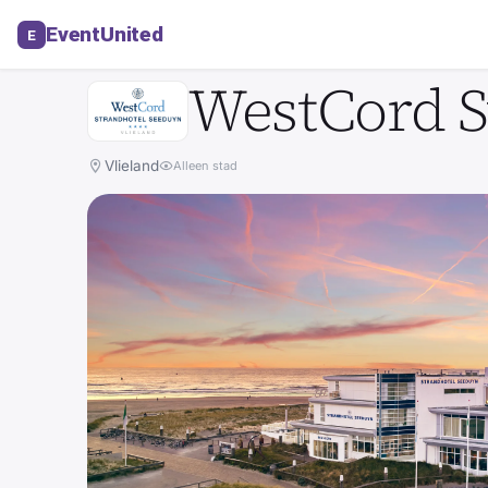
Locatie in Vlieland
EventUnited
E
HOTEL
WestCord S
Vlieland
Alleen stad