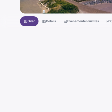
Over
Details
Evenementenruimtes
O