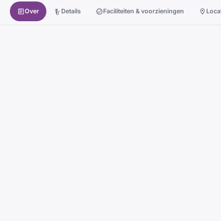
Over
Details
Faciliteiten & voorzieningen
Loca