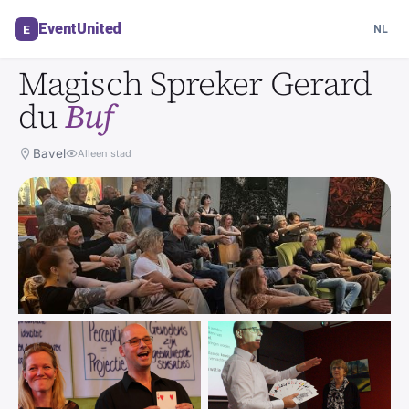
Artiest in Bavel
EventUnited
E
NL
SPREKER / PRESENTATOR
Magisch Spreker Gerard
du
Buf
Bavel
Alleen stad