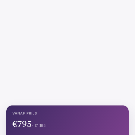
VANAF PRIJS
€795
- €1.195