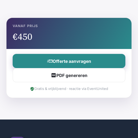
VANAF PRIJS
€450
Offerte aanvragen
PDF genereren
Gratis & vrijblijvend · reactie via EventUnited