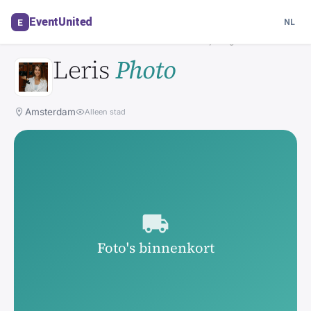
Leverancier in Amsterdam
EventUnited
E
NL
Automatisch vertaald · bekijk origineel
FOTOGRAFIE
Leris
Photo
Amsterdam
Alleen stad
Foto's binnenkort